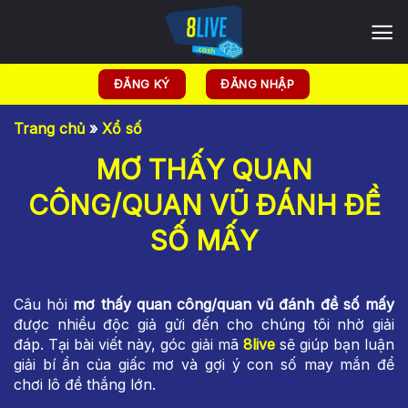
Chuyển
đến
nội
dung
ĐĂNG KÝ
ĐĂNG NHẬP
Trang chủ
»
Xổ số
MƠ THẤY QUAN
CÔNG/QUAN VŨ ĐÁNH ĐỀ
SỐ MẤY
Câu hỏi
mơ thấy quan công/quan vũ đánh đề số mấy
được nhiều độc giả gửi đến cho chúng tôi nhờ giải
đáp. Tại bài viết này, góc giải mã
8live
sẽ giúp bạn luận
giải bí ẩn của giấc mơ và gợi ý con số may mắn để
chơi lô đề thắng lớn.