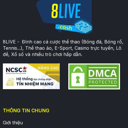
8LIVE - Đỉnh cao cá cược thể thao (Bóng đá, Bóng rổ,
Tennis...), Thể thao ảo, E-Sport, Casino trực tuyến, Lô
đề, Xổ số và nhiều trò chơi hấp dẫn.
THÔNG TIN CHUNG
Giới thiệu