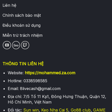
Liên hệ
Chính sách bảo mật
Điều khoản sử dụng
Miễn trừ trách nhiệm
THÔNG TIN LIÊN HỆ
Website:
https://mohammed.za.com
Hotline: 0338598585
Email:
8livecash@gmail.com
Địa chỉ: 7/5 Tổ 11 Kp1, Đông Hưng Thuận, Quận 12,
Hồ Chí Minh, Việt Nam
Đối tác:
Sun win
,
Keo Nha Cai 5
,
Go88 club
,
GAME