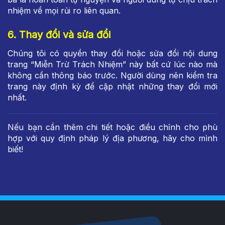
nhiệm về mọi rủi ro liên quan.
6. Thay đổi và sửa đổi
Chúng tôi có quyền thay đổi hoặc sửa đổi nội dung
trang “Miễn Trừ Trách Nhiệm” này bất cứ lúc nào mà
không cần thông báo trước. Người dùng nên kiểm tra
trang này định kỳ để cập nhật những thay đổi mới
nhất.
Nếu bạn cần thêm chi tiết hoặc điều chỉnh cho phù
hợp với quy định pháp lý địa phương, hãy cho mình
biết!